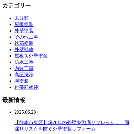
カテゴリー
未分類
屋根塗装
外壁塗装
その他工事
鉄部塗装
外壁補修
屋根＆外壁塗装
防水工事
内装工事
高圧洗浄
塀塗装
付帯部塗装
最新情報
2025.06.23
【熊本市東区】築20年の外壁を徹底リフレッシュ！雨
漏りリスクを防ぐ外壁塗装リフォーム