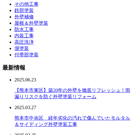
その他工事
鉄部塗装
外壁補修
屋根＆外壁塗装
防水工事
内装工事
高圧洗浄
塀塗装
付帯部塗装
最新情報
2025.06.23
【熊本市東区】築20年の外壁を徹底リフレッシュ！雨
漏りリスクを防ぐ外壁塗装リフォーム
2025.03.27
熊本市中央区 経年劣化の汚れで傷んでいたモルタル
＆サイディング外壁塗装工事