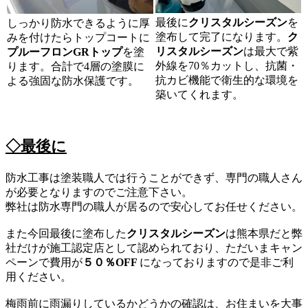
最後に
クリスタルシーズン
を
しっかり防水できるように厚
塗布して完了になります。
ク
みを付けたらトップコートに
リスタルシーズン
は最大で紫
プルーフロンGRトップ
を塗
外線を70％カットし、抗菌・
ります。合計で4層の塗膜に
抗カビ機能で衛生的な環境を
よる強固な防水保護です。
築いてくれます。
◇最後に
防水工事は塗装職人では行うことができず、専門の職人さん
が必要となりますのでご注意下さい。
弊社は防水専門の職人が居るので安心してお任せください。
また今回最後に塗布した
クリスタルシーズン
は熊本県だと弊
社だけが施工認定店として認められており、ただいまキャン
ペーンで費用が
５０％OFF
になっておりますので是非ご利
用ください。
梅雨前に雨漏りしているかどうかの確認は、お住まいを大事