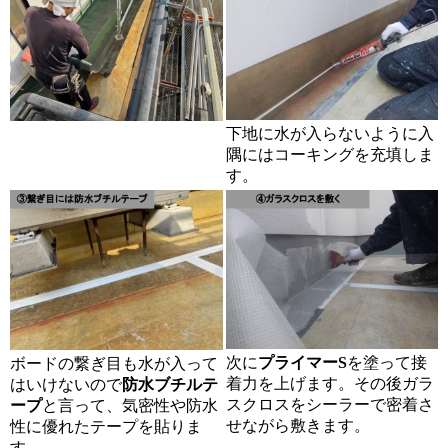
下地に水が入らないように入
隅にはコーキングを充填しま
す。
次に
プライマーS
を塗って接
ボードの繋ぎ目も水が入って
着力を上げます。その後ガラ
はいけないので
防水ブチルテ
スクロスをシーラーで密着さ
ープ
と言って、気密性や防水
せながら敷きます。
性に優れたテープを貼りま
す。