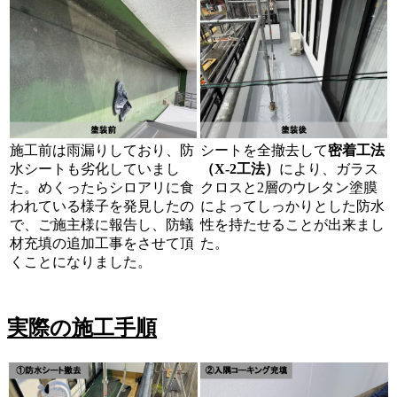
施工前は雨漏りしており、防
シートを全撤去して
密着工法
水シートも劣化していまし
（X-2工法）
により、ガラス
た。めくったらシロアリに食
クロスと2層のウレタン塗膜
われている様子を発見したの
によってしっかりとした防水
で、ご施主様に報告し、防蟻
性を持たせることが出来まし
材充填の追加工事をさせて頂
た。
くことになりました。
実際の施工手順